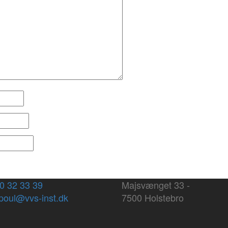
30 32 33 39
Majsvænget 33 -
 poul@vvs-inst.dk
7500 Holstebro