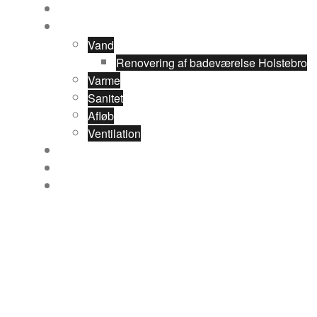
Forside
Ydelser
Vand
Renovering af badeværelse Holstebro
Varme
Sanitet
Afløb
Ventilation
Referencer
Om VVS Installatør Poul Jørgsen
Kontakt