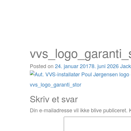
vvs_logo_garanti_
Posted on
24. januar 2017
8. juni 2026
Jac
Post
vvs_logo_garanti_stor
navigation
Skriv et svar
Din e-mailadresse vil ikke blive publiceret.