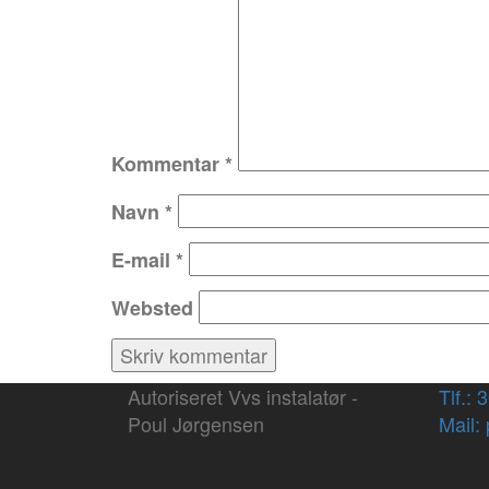
Kommentar
*
Navn
*
E-mail
*
Websted
Autoriseret Vvs instalatør -
Tlf.: 
Poul Jørgensen
Mail: