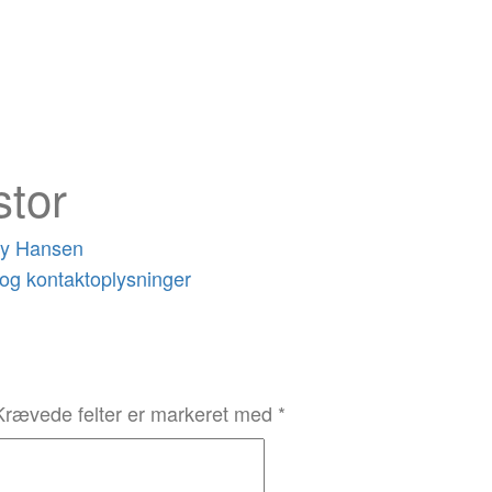
stor
ky Hansen
Krævede felter er markeret med
*