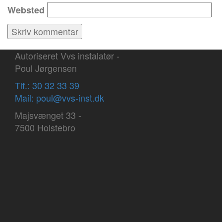
Websted
Autoriseret Vvs instalatør -
Poul Jørgensen
Tlf.: 30 32 33 39
Mail: poul@vvs-inst.dk
Majsvænget 33 -
7500 Holstebro