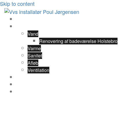
Skip to content
Forside
Ydelser
Vand
Renovering af badeværelse Holstebro
Varme
Sanitet
Afløb
Ventilation
Referencer
Om VVS Installatør Poul Jørgsen
Kontakt