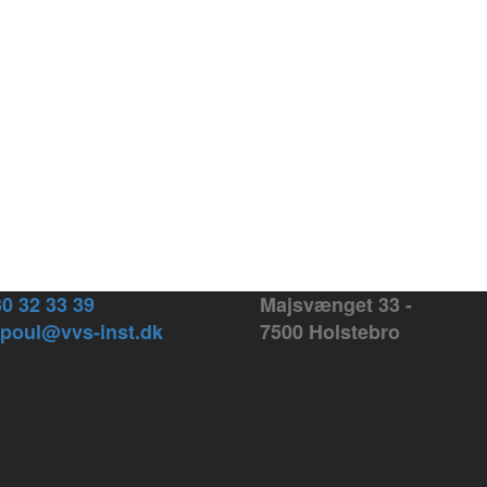
 30 32 33 39
Majsvænget 33 -
 poul@vvs-inst.dk
7500 Holstebro