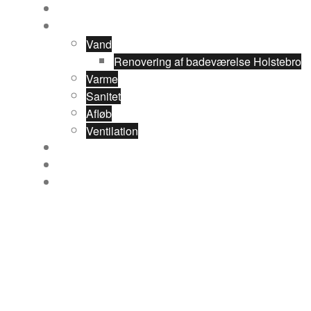
Forside
Ydelser
Vand
Renovering af badeværelse Holstebro
Varme
Sanitet
Afløb
Ventilation
Referencer
Om VVS Installatør Poul Jørgsen
Kontakt