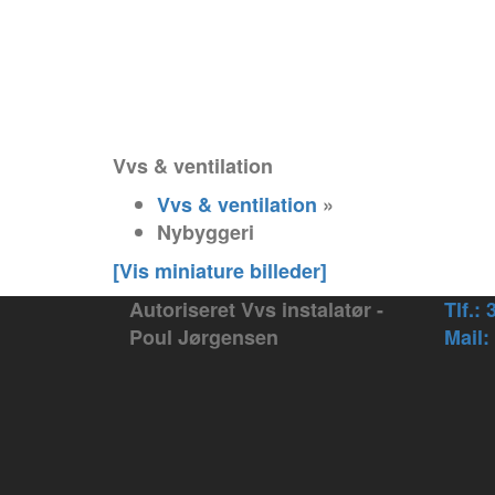
Vvs & ventilation
Vvs & ventilation
»
Nybyggeri
[Vis miniature billeder]
Autoriseret Vvs instalatør -
Tlf.:
Poul Jørgensen
Mail: