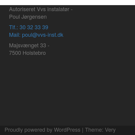
Autoriseret Vvs instalatør -
Poul Jørgensen
Tlf.: 30 32 33 39
Mail: poul@vvs-inst.dk
Majsvænget 33 -
7500 Holstebro
Proudly powered by WordPress
|
Theme:
Very