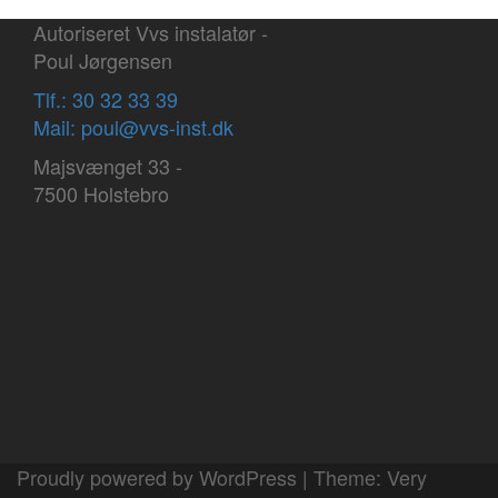
Autoriseret Vvs instalatør -
Poul Jørgensen
Tlf.: 30 32 33 39
Mail: poul@vvs-inst.dk
Majsvænget 33 -
7500 Holstebro
Proudly powered by WordPress
|
Theme:
Very