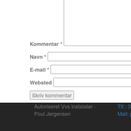
Kommentar
*
Navn
*
E-mail
*
Websted
Autoriseret Vvs instalatør -
Tlf.: 
Poul Jørgensen
Mail: