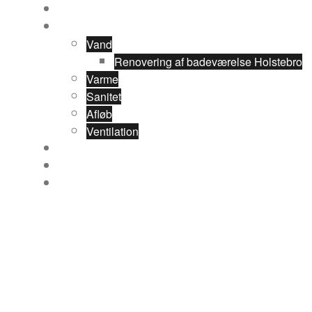
Forside
Ydelser
Vand
Renovering af badeværelse Holstebro
Varme
Sanitet
Afløb
Ventilation
Referencer
Om VVS Installatør Poul Jørgsen
Kontakt