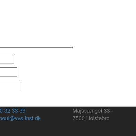
30 32 33 39
Majsvænget 33 -
 poul@vvs-inst.dk
7500 Holstebro