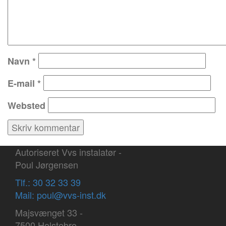
Navn
*
E-mail
*
Websted
Autoriseret Vvs instalatør -
Poul Jørgensen
Tlf.: 30 32 33 39
Mail: poul@vvs-inst.dk
Majsvænget 33 -
7500 Holstebro