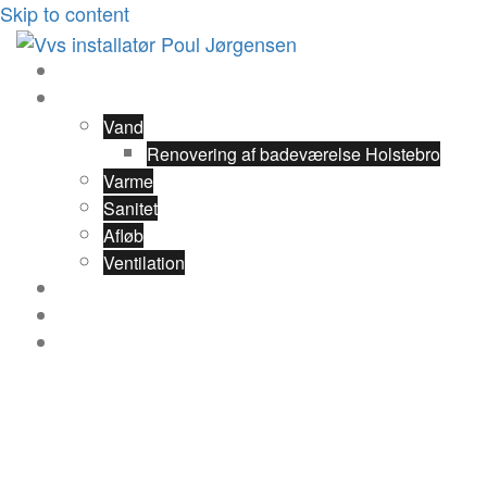
Skip to content
Forside
Ydelser
Vand
Renovering af badeværelse Holstebro
Varme
Sanitet
Afløb
Ventilation
Referencer
Om VVS Installatør Poul Jørgsen
Kontakt