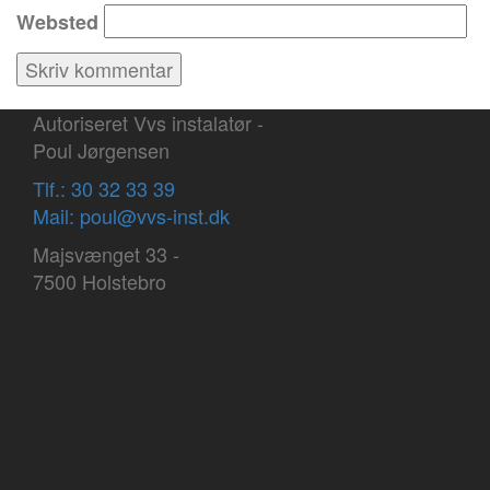
Websted
Autoriseret Vvs instalatør -
Poul Jørgensen
Tlf.: 30 32 33 39
Mail: poul@vvs-inst.dk
Majsvænget 33 -
7500 Holstebro